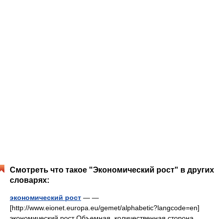
Смотреть что такое "Экономический рост" в других
словарях:
экономический рост
— —
[http://www.eionet.europa.eu/gemet/alphabetic?langcode=en]
экономический рост Объемная, количественная сторона